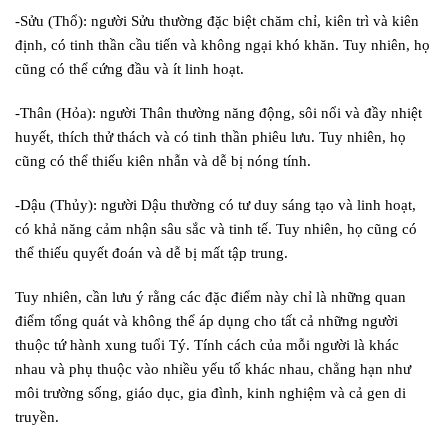
-Sửu (Thổ): người Sửu thường đặc biệt chăm chỉ, kiên trì và kiên
định, có tinh thần cầu tiến và không ngại khó khăn. Tuy nhiên, họ
cũng có thể cứng đầu và ít linh hoạt.
-Thân (Hỏa): người Thân thường năng động, sôi nổi và đầy nhiệt
huyết, thích thử thách và có tinh thần phiêu lưu. Tuy nhiên, họ
cũng có thể thiếu kiên nhẫn và dễ bị nóng tính.
-Dậu (Thủy): người Dậu thường có tư duy sáng tạo và linh hoạt,
có khả năng cảm nhận sâu sắc và tinh tế. Tuy nhiên, họ cũng có
thể thiếu quyết đoán và dễ bị mất tập trung.
Tuy nhiên, cần lưu ý rằng các đặc điểm này chỉ là những quan
điểm tổng quát và không thể áp dụng cho tất cả những người
thuộc tứ hành xung tuổi Tý. Tính cách của mỗi người là khác
nhau và phụ thuộc vào nhiều yếu tố khác nhau, chẳng hạn như
môi trường sống, giáo dục, gia đình, kinh nghiệm và cả gen di
truyền.