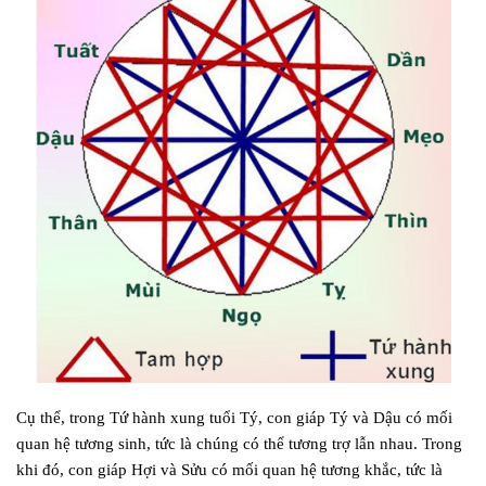
Cụ thể, trong Tứ hành xung tuổi Tý, con giáp Tý và Dậu có mối
quan hệ tương sinh, tức là chúng có thể tương trợ lẫn nhau. Trong
khi đó, con giáp Hợi và Sửu có mối quan hệ tương khắc, tức là