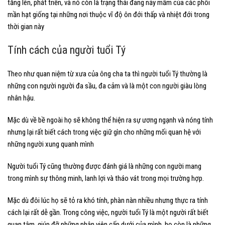
tăng lên, phát triển, và nó còn là trạng thái đang nảy mầm của các phôi
mần hạt giống tại những nơi thuộc vĩ độ ôn đới thấp và nhiệt đới trong
thời gian này
Tính cách của người tuổi Tý
Theo như quan niệm từ xưa của ông cha ta thì người tuổi Tý thường là
những con người người đa sầu, đa cảm và là một con người giàu lòng
nhân hậu.
Mặc dù về bề ngoài họ sẽ không thể hiện ra sự ương ngạnh và nóng tính
nhưng lại rất biết cách trong việc giữ gìn cho những mối quan hệ với
những người xung quanh mình
Người tuổi Tý cũng thường được đánh giá là những con người mang
trong mình sự thông minh, lanh lợi và tháo vát trong mọi trường hợp.
Mặc dù đôi lúc họ sẽ tỏ ra khó tính, phàn nàn nhiều nhưng thực ra tính
cách lại rất dễ gần. Trong công việc, người tuổi Tý là một người rất biết
quan tâm, giúp đỡ những nhân viên cấp dưới của mình, họ còn là những